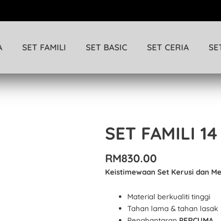
A
SET FAMILI
SET BASIC
SET CERIA
SE
SET FAMILI 14
SET
FAMILI
14
RM
830.00
quantity
Keistimewaan Set Kerusi dan Me
Material berkualiti tinggi
Tahan lama & tahan lasak
Penghantaran
PERCUMA