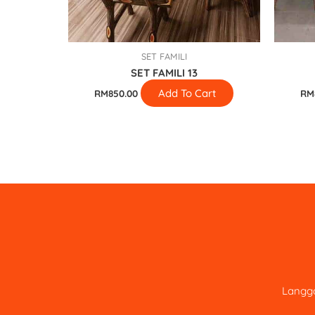
SET FAMILI
SET FAMILI 13
Add To Cart
RM
850.00
RM
Langga