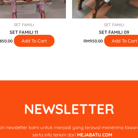
SET FAMILI
SET FAMILI
SET FAMILI 11
SET FAMILI 09
Add To Cart
Add To Cart
850.00
RM
950.00
NEWSLETTER
n newsletter kami untuk menjadi yang terawal menerima tawara
serta info terkini dari
MEJABATU.COM