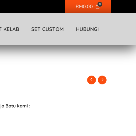
Cart
0
RM
0.00
T KELAB
SET CUSTOM
HUBUNGI
ja Batu kami :