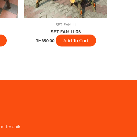
SET FAMILI
SET FAMILI 06
Add To Cart
RM
850.00
n terbaik