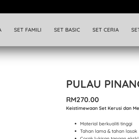
A
SET FAMILI
SET BASIC
SET CERIA
SE
PULAU PINAN
PULAU
PINANG
02
RM
270.00
quantity
Keistimewaan Set Kerusi dan Me
Material berkualiti tinggi
Tahan lama & tahan lasak
Corak lukisan tangan ekskl