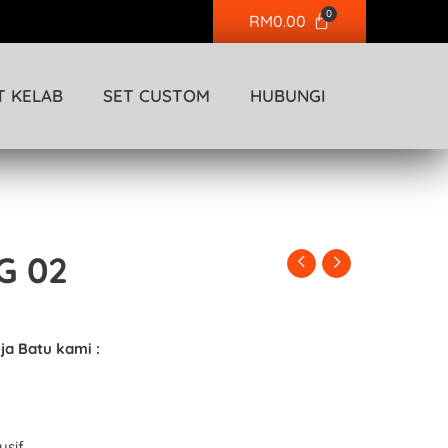
Cart
0
RM
0.00
T KELAB
SET CUSTOM
HUBUNGI
G 02
ja Batu kami :
usif