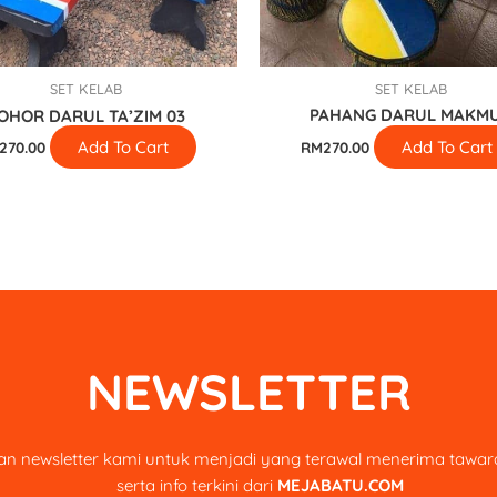
SET KELAB
SET KELAB
PAHANG DARUL MAKM
OHOR DARUL TA’ZIM 03
Add To Cart
Add To Cart
RM
270.00
270.00
NEWSLETTER
n newsletter kami untuk menjadi yang terawal menerima tawara
serta info terkini dari
MEJABATU.COM