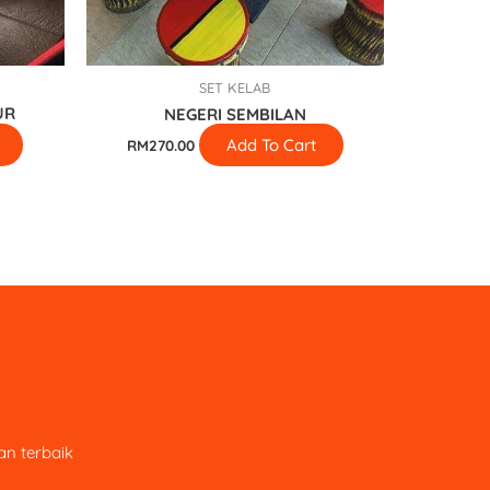
SET KELAB
UR
NEGERI SEMBILAN
Add To Cart
RM
270.00
n terbaik