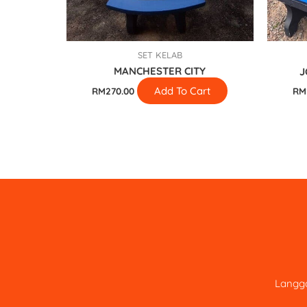
SET KELAB
MANCHESTER CITY
J
Add To Cart
RM
270.00
RM
Langga